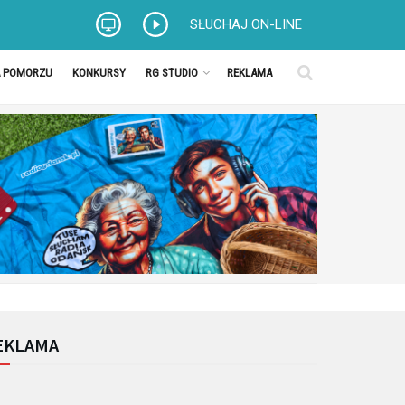
SŁUCHAJ ON-LINE
A POMORZU
KONKURSY
RG STUDIO
REKLAMA
EKLAMA