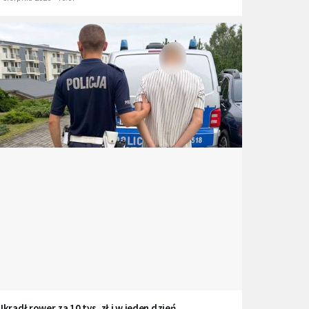
Ukradł rower za 10 tys. zł i w jeden dzień