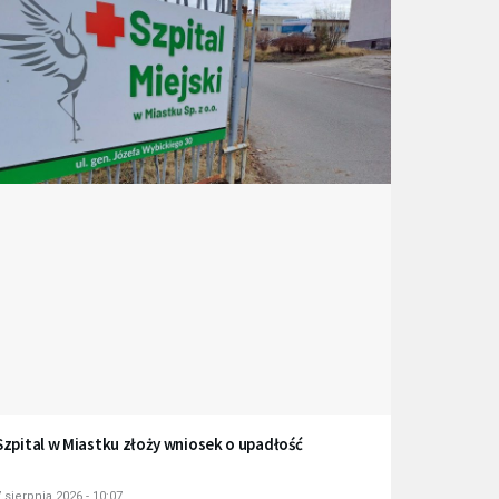
Szpital w Miastku złoży wniosek o upadłość
 sierpnia 2026 - 10:07