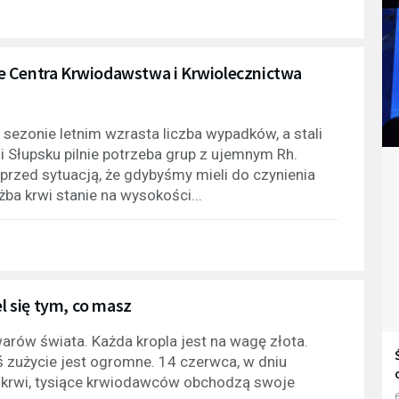
e Centra Krwiodawstwa i Krwiolecznictwa
sezonie letnim wzrasta liczba wypadków, a stali
 Słupsku pilnie potrzeba grup z ujemnym Rh.
rzed sytuacją, że gdybyśmy mieli do czynienia
a krwi stanie na wysokości...
 się tym, co masz
arów świata. Każda kropla jest na wagę złota.
ś zużycie jest ogromne. 14 czerwca, w dniu
p krwi, tysiące krwiodawców obchodzą swoje
6