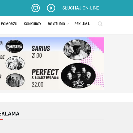
SŁUCHAJ ON-LINE
A POMORZU
KONKURSY
RG STUDIO
REKLAMA
EKLAMA