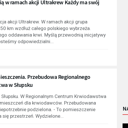
nią w ramach akcji Ultrakrew Każdy ma swój
cja akcji Ultrakrew. W ramach akcji grupa
550 km wzdłuż całego polskiego wybrzeża.
ego oddawania krwi. Myślą przewodnią inicjatywy
esteśmy odpowiedzialni...
ieszczenia. Przebudowa Regionalnego
twa w Słupsku
 w Słupsku. W Regionalnym Centrum Krwiodawstwa
pomieszczeń dla krwiodawców. Przebudowana
N
niepotrzebnie podzielona. - To pomieszczenie
 się przestrzeń. Wydzielone...