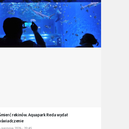
Śmierć rekinów. Aquapark Reda wydał
oświadczenie
 sierpnia 2026 - 20:45