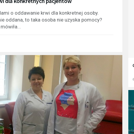
i dla konkretnych pacjentów
elami o oddawanie krwi dla konkretnej osoby.
anie oddana, to taka osoba nie uzyska pomocy?
 mówiła...
6