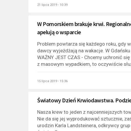
21 lipca 2019 - 10:39
W Pomorskiem brakuje krwi. Regionaln
apelują o wsparcie
Problem powtarza się każdego roku, gdy w 
dawcy wyjeżdżają na wakacje. W Gdańsku i
WAŻNY JEST CZAS - Chcemy uchronić się p
z masowym wypadkiem, to oczywiście służb
15 lipca 2019 - 15:36
Światowy Dzień Krwiodawstwa. Podziel
Nasza krew to jeden z najcenniejszych tow
Nie da się jej wyprodukować sztucznie, za
urodzin Karla Landsteinera, odkrywcy gru