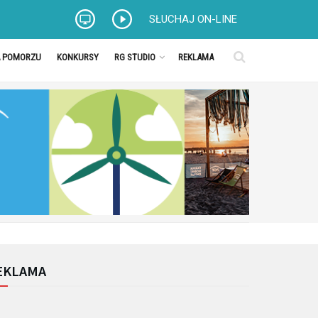
SŁUCHAJ ON-LINE
A POMORZU
KONKURSY
RG STUDIO
REKLAMA
EKLAMA