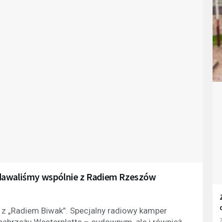
adawaliśmy wspólnie z Radiem Rzeszów
z „Radiem Biwak”. Specjalny radiowy kamper
nabrzeżu Westerplatte – cudownym, ale i również
7