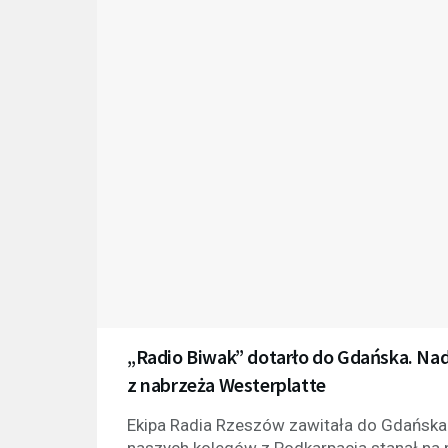
„Radio Biwak” dotarło do Gdańska. N
z nabrzeża Westerplatte
Ekipa Radia Rzeszów zawitała do Gdańska 
naszych kolegów z Podkarpacia stanął na 