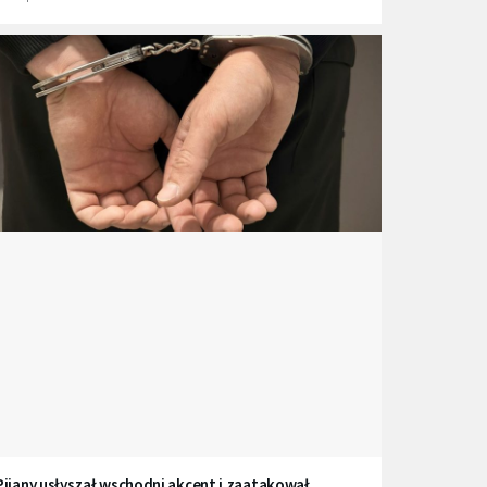
Pijany usłyszał wschodni akcent i zaatakował