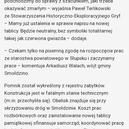
podchodzimy do sprawy z szacunkiem, jaki trzeba
okazywać zmarłym – wyjaśnia Paweł Terlikowski
ze Stowarzyszenia Historyczno-Eksploracyjnego Gryf.
– Mamy już ustalenia w sprawie napisu na nowej
tablicy. Będzie neutralny, bez symboliki totalitarnej
takiej jak czerwona gwiazda – dodaje.
– Czekam tylko na pisemną zgodę na rozpoczęcie prac
ze starostwa powiatowego w Słupsku i zaczynamy
prace – komentuje Arkadiusz Walach, wójt gminy
Smołdzino.
Pomnik został wykreślony z rejestru zabytków.
Konstrukcja jest w fatalnym stanie technicznym
(m.in. przechyliła się). Obelisk znajduje się przy
skrzyżowaniu dróg w Smołdzinie. Koszt prac
rozbiórkowych oraz zainstalowanie nowej tablicy
pamiątkowej sfinansuje samorząd, koordynować pracę