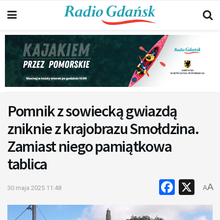
Pomnik z sowiecką gwiazdą
zniknie z krajobrazu Smołdzina.
Zamiast niego pamiątkowa
tablica
Faceb
X
A
30 maja 2025 11:48
A