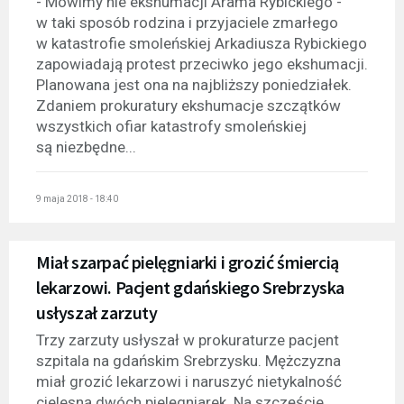
- Mówimy nie ekshumacji Arama Rybickiego -
w taki sposób rodzina i przyjaciele zmarłego
w katastrofie smoleńskiej Arkadiusza Rybickiego
zapowiadają protest przeciwko jego ekshumacji.
Planowana jest ona na najbliższy poniedziałek.
Zdaniem prokuratury ekshumacje szczątków
wszystkich ofiar katastrofy smoleńskiej
są niezbędne...
9 maja 2018 - 18:40
Miał szarpać pielęgniarki i grozić śmiercią
lekarzowi. Pacjent gdańskiego Srebrzyska
usłyszał zarzuty
Trzy zarzuty usłyszał w prokuraturze pacjent
szpitala na gdańskim Srebrzysku. Mężczyzna
miał grozić lekarzowi i naruszyć nietykalność
cielesną dwóch pielęgniarek. Na szczęście