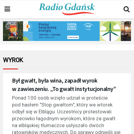
WYROK
Był gwałt, była wina, zapadł wyrok
w zawieszeniu. „To gwałt instytucjonalny”
Ponad 100 osób wzięło udział w proteście
pod hasłem "Stop gwałtom", który we wtorek
odbył się w Elblągu. Uczestnicy protestowali
przeciwko łagodnym wyrokom, które za gwałt
na elbląskiej tłumaczce usłyszało dwóch
ratowników medycznych. Do sprawy odnieśli się