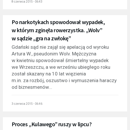
8 czerwca 2015 - 06:43
Po narkotykach spowodował wypadek,
w którym zginęła rowerzystka. „Wolv”
w sądzie „gra na zwłokę”
Gdański sąd nie zajął się apelacją od wyroku
Artura W., pseudonim Wolv. Mężczyzna
w kwietniu spowodował śmiertelny wypadek
we Wrzeszczu, a we wrześniu ubiegłego roku
został skazany na 10 lat więzienia
m.in. za rozbój, oszustwo i wymuszenia haraczy
od biznesmenów...
3 czerwca 2015 - 06:46
Proces „Kulawego” ruszy w lipcu?