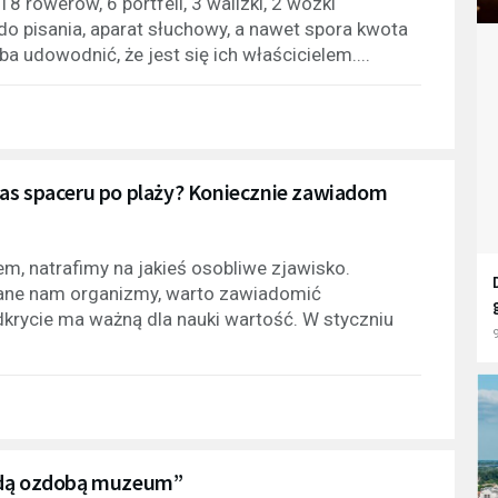
 rowerów, 6 portfeli, 3 walizki, 2 wózki
a do pisania, aparat słuchowy, a nawet spora kwota
ba udowodnić, że jest się ich właścicielem....
zas spaceru po plaży? Koniecznie zawiadom
em, natrafimy na jakieś osobliwe zjawisko.
nane nam organizmy, warto zawiadomić
krycie ma ważną dla nauki wartość. W styczniu
9
będą ozdobą muzeum”