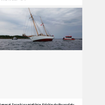
Generał Zaruski na mieliźnie. Fińskie służby wydały