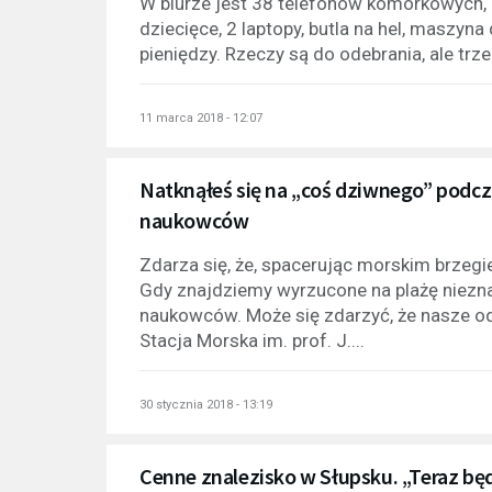
W biurze jest 38 telefonów komórkowych, 18
dziecięce, 2 laptopy, butla na hel, maszyn
pieniędzy. Rzeczy są do odebrania, ale trze
11 marca 2018 - 12:07
Natknąłeś się na „coś dziwnego” podc
naukowców
Zdarza się, że, spacerując morskim brzegi
Gdy znajdziemy wyrzucone na plażę niez
naukowców. Może się zdarzyć, że nasze od
Stacja Morska im. prof. J....
30 stycznia 2018 - 13:19
Cenne znalezisko w Słupsku. „Teraz 