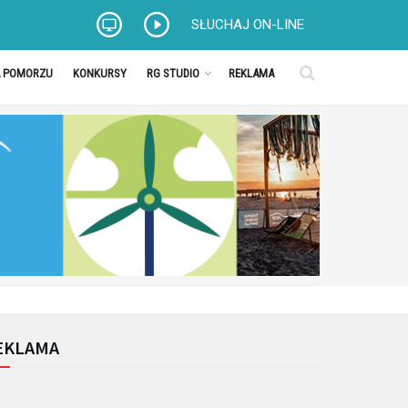
SŁUCHAJ ON-LINE
A POMORZU
KONKURSY
RG STUDIO
REKLAMA
EKLAMA