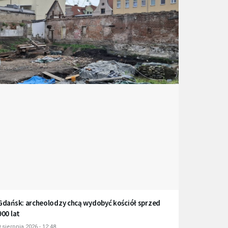
Gdańsk: archeolodzy chcą wydobyć kościół sprzed
900 lat
 sierpnia 2026 - 12:48