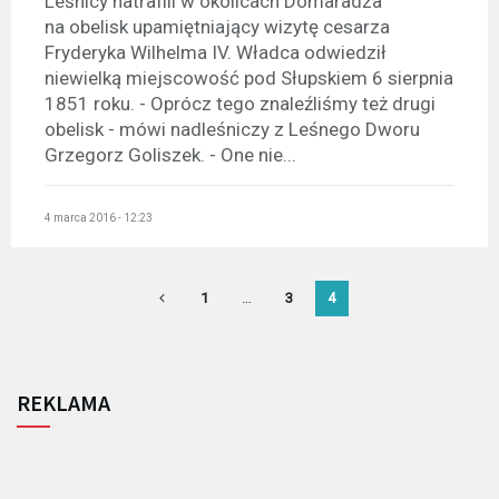
Leśnicy natrafili w okolicach Domaradza
na obelisk upamiętniający wizytę cesarza
Fryderyka Wilhelma IV. Władca odwiedził
niewielką miejscowość pod Słupskiem 6 sierpnia
1851 roku. - Oprócz tego znaleźliśmy też drugi
obelisk - mówi nadleśniczy z Leśnego Dworu
Grzegorz Goliszek. - One nie...
4 marca 2016 - 12:23
1
…
3
4
REKLAMA