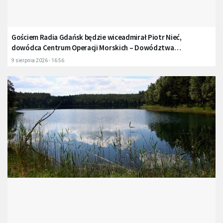
Gościem Radia Gdańsk będzie wiceadmirał Piotr Nieć,
dowódca Centrum Operacji Morskich – Dowództwa
Komponentu Morskiego
9 sierpnia 2026 - 16:56