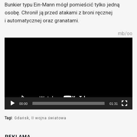
Bunkier typu Ein-Mann mógł pomieścić tylko jedną
osobę. Chronił ją przed atakami z broni ręcznej
i automatycznej oraz granatami.
mb/oo
Odtwarzacz
video
00:00
01:31
Tagi:
Gdańsk
II wojna światowa
REKLAMA