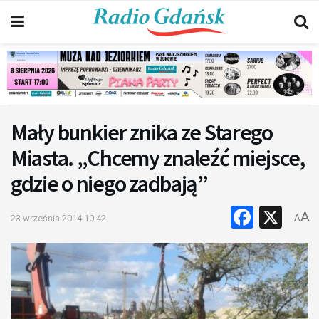
Mały bunkier znika ze Starego
Miasta. „Chcemy znaleźć miejsce,
gdzie o niego zadbają”
Faceb
X
A
23 września 2014 10:42
A