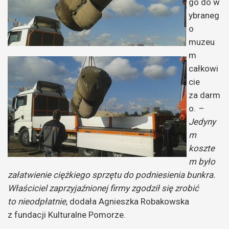
go do w
ybraneg
o
muzeu
m
całkowi
cie
za darm
o.
–
Jedyny
m
koszte
m było
załatwienie ciężkiego sprzętu do podniesienia bunkra.
Właściciel zaprzyjaźnionej firmy zgodził się zrobić
to nieodpłatnie
, dodała Agnieszka Robakowska
z fundacji Kulturalne Pomorze.