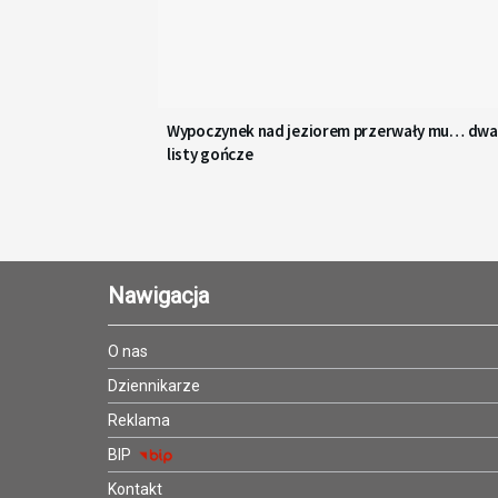
Wypoczynek nad jeziorem przerwały mu… dwa
listy gończe
Nawigacja
O nas
Dziennikarze
Reklama
BIP
Kontakt