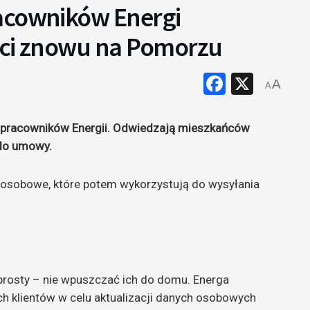
acowników Energi
uści znowu na Pomorzu
Faceboo
X
A
A
pracowników Energii. Odwiedzają mieszkańców
do umowy.
 osobowe, które potem wykorzystują do wysyłania
 prosty – nie wpuszczać ich do domu. Energa
ch klientów w celu aktualizacji danych osobowych