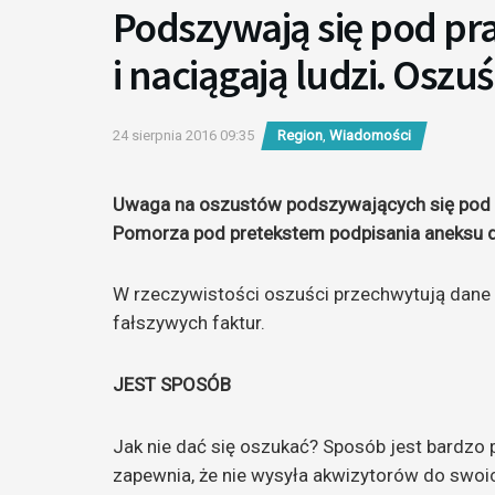
Podszywają się pod pr
i naciągają ludzi. Osz
24 sierpnia 2016 09:35
Region
,
Wiadomości
Uwaga na oszustów podszywających się pod 
Pomorza pod pretekstem podpisania aneksu 
W rzeczywistości oszuści przechwytują dane
fałszywych faktur.
JEST SPOSÓB
Jak nie dać się oszukać? Sposób jest bardzo
zapewnia, że nie wysyła akwizytorów do swoi