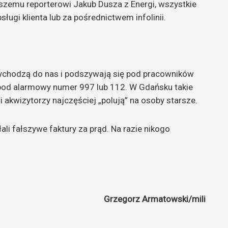
szemu reporterowi Jakub Dusza z Energi, wszystkie
ługi klienta lub za pośrednictwem infolinii.
zychodzą do nas i podszywają się pod pracowników
ę, pod alarmowy numer 997 lub 112. W Gdańsku takie
i akwizytorzy najczęściej „polują” na osoby starsze.
i fałszywe faktury za prąd. Na razie nikogo
Grzegorz Armatowski/mili