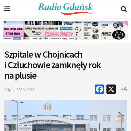
Szpitale w Chojnicach
i Człuchowie zamknęły rok
na plusie
Faceb
X
A
6 lipca 2026 19:33
A