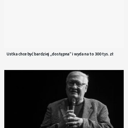
Ustka chce być bardziej „dostępna” i wyda na to 300 tys. zł