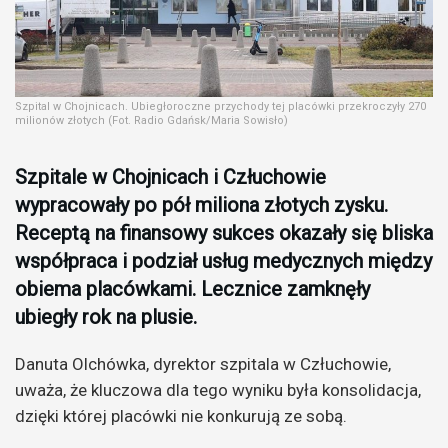
Szpital w Chojnicach. Ubiegłoroczne przychody tej placówki przekroczyły 270
milionów złotych (Fot. Radio Gdańsk/Maria Sowisło)
Szpitale w Chojnicach i Człuchowie
wypracowały po pół miliona złotych zysku.
Receptą na finansowy sukces okazały się bliska
współpraca i podział usług medycznych między
obiema placówkami. Lecznice zamknęły
ubiegły rok na plusie.
Danuta Olchówka, dyrektor szpitala w Człuchowie,
uważa, że kluczowa dla tego wyniku była konsolidacja,
dzięki której placówki nie konkurują ze sobą.