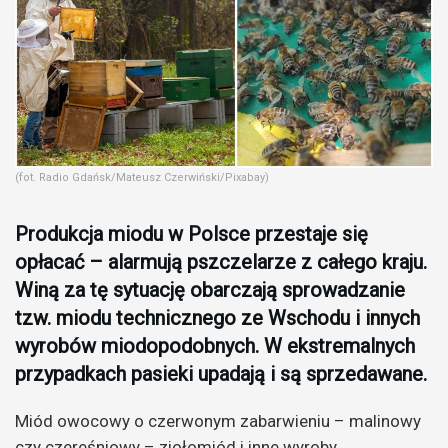
(fot. Radio Gdańsk/Mateusz Czerwiński/Pixabay)
Produkcja miodu w Polsce przestaje się
opłacać – alarmują pszczelarze z całego kraju.
Winą za tę sytuację obarczają sprowadzanie
tzw. miodu technicznego ze Wschodu i innych
wyrobów miodopodobnych. W ekstremalnych
przypadkach pasieki upadają i są sprzedawane.
Miód owocowy o czerwonym zabarwieniu – malinowy
czy czereśniowy – ziołomiód i inne wyroby