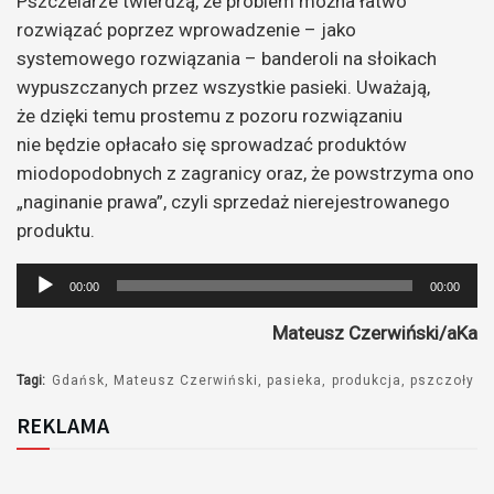
Pszczelarze twierdzą, że problem można łatwo
rozwiązać poprzez wprowadzenie – jako
systemowego rozwiązania – banderoli na słoikach
wypuszczanych przez wszystkie pasieki. Uważają,
że dzięki temu prostemu z pozoru rozwiązaniu
nie będzie opłacało się sprowadzać produktów
miodopodobnych z zagranicy oraz, że powstrzyma ono
„naginanie prawa”, czyli sprzedaż nierejestrowanego
produktu.
Odtwarzacz
00:00
00:00
plików
Mateusz Czerwiński/aKa
dźwiękowych
Tagi:
Gdańsk
Mateusz Czerwiński
pasieka
produkcja
pszczoły
REKLAMA