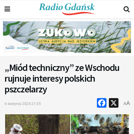
„Miód techniczny” ze Wschodu
rujnuje interesy polskich
pszczelarzy
Faceb
X
A
6 sierpnia 2024 21:35
A