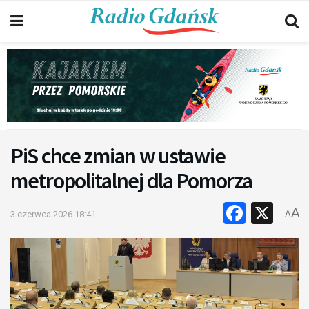
PiS chce zmian w ustawie
metropolitalnej dla Pomorza
Faceb
X
A
3 czerwca 2026 18:41
A