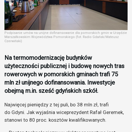
Podpisanie umów na unijne dofinansowanie dla pomorskich gmin w Urzędzie
Marszałkowskim Województwa Pomorskiego (fot. Radio Gdańsk/Mateusz
Czerwiński)
Na termomodernizację budynków
użyteczności publicznej i budowę nowych tras
rowerowych w pomorskich gminach trafi 75
mln zł unijnego dofinansowania. Inwestycje
obejmą m.in. sześć gdyńskich szkół.
Najwięcej pieniędzy z tej puli, bo 38 mln zł, trafi
do Gdyni. Jak wyjaśnia wiceprezydent Rafał Geremek,
stanowi to 80 proc. kosztów kwalifikowanych.