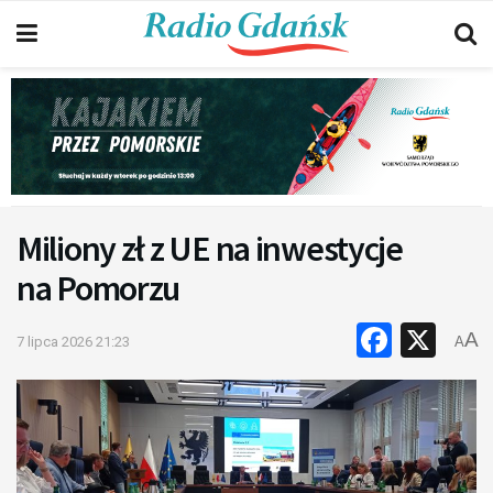
Miliony zł z UE na inwestycje
na Pomorzu
Faceb
X
A
7 lipca 2026 21:23
A