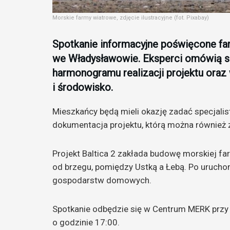
Morskie farmy wiatrowe, zdjęcie ilustracyjne (fot. Pixabay)
Spotkanie informacyjne poświęcone f
we Władysławowie. Eksperci omówią sz
harmonogramu realizacji projektu oraz
i środowisko.
Mieszkańcy będą mieli okazję zadać specjali
dokumentacja projektu, którą można również 
Projekt Baltica 2 zakłada budowę morskiej f
od brzegu, pomiędzy Ustką a Łebą. Po uruchom
gospodarstw domowych.
Spotkanie odbędzie się w Centrum MERK przy
o godzinie 17:00.