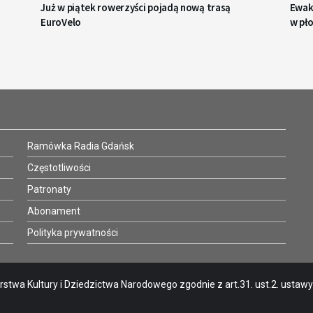
Już w piątek rowerzyści pojadą nową trasą
Ewaku
EuroVelo
w pł
Ramówka Radia Gdańsk
Częstotliwości
Patronaty
Abonament
Polityka prywatności
stwa Kultury i Dziedzictwa Narodowego zgodnie z art.31. ust.2. ustawy o 