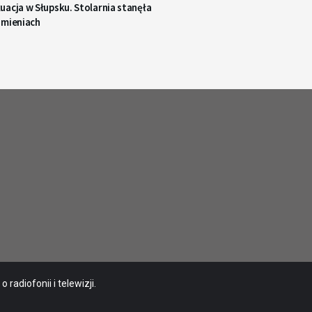
acja w Słupsku. Stolarnia stanęła
omieniach
radiofonii i telewizji.