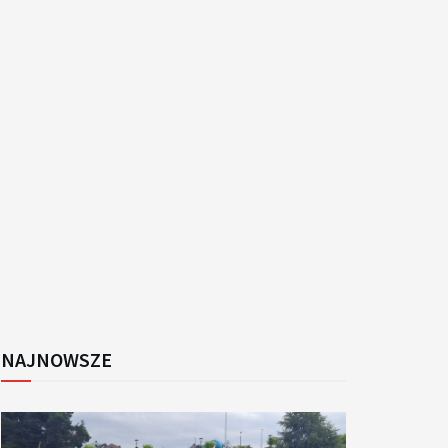
k
NAJNOWSZE