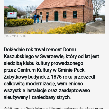
(fot. Gmina Puck)
Dokładnie rok trwał remont Domu
Kaszubskiego w Swarzewie, który od lat jest
siedzibą klubu kultury prowadzonego
przez Centrum Kultury w Gminie Puck.
Zabytkowy budynek z 1876 roku przeszedł
całkowitą modernizację, wymieniono
wszystkie instalacje oraz zaadaptowano
nieużywany i zaniedbany strych.
Wójt gminy Puck Marcin Nikrant wskazał, że efekt prac