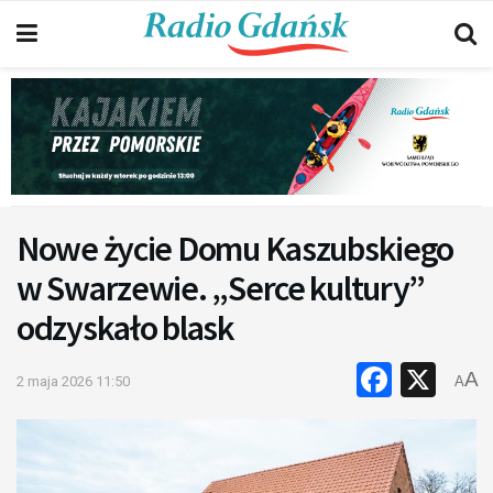
Nowe życie Domu Kaszubskiego
w Swarzewie. „Serce kultury”
odzyskało blask
Faceb
X
A
2 maja 2026 11:50
A