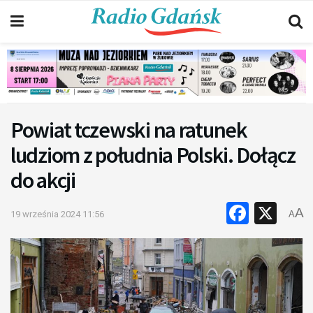
Powiat tczewski na ratunek
ludziom z południa Polski. Dołącz
do akcji
Faceb
X
A
19 września 2024 11:56
A