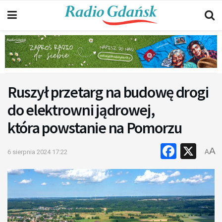
Ruszył przetarg na budowę drogi
do elektrowni jądrowej,
która powstanie na Pomorzu
Faceb
X
A
6 sierpnia 2024 17:22
A