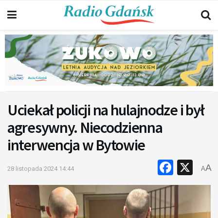
Uciekał policji na hulajnodze i był
agresywny. Niecodzienna
interwencja w Bytowie
Faceb
X
A
28 listopada 2024 14:44
A