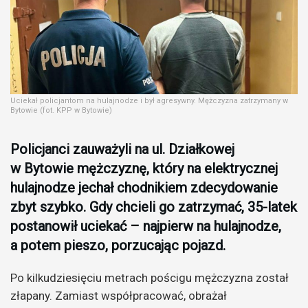
Uciekał policjantom na hulajnodze i był agresywny. Mężczyzna zatrzymany w
Bytowie (fot. KPP w Bytowie)
Policjanci zauważyli na ul. Działkowej
w Bytowie mężczyznę, który na elektrycznej
hulajnodze jechał chodnikiem zdecydowanie
zbyt szybko. Gdy chcieli go zatrzymać, 35-latek
postanowił uciekać – najpierw na hulajnodze,
a potem pieszo, porzucając pojazd.
Po kilkudziesięciu metrach pościgu mężczyzna został
złapany. Zamiast współpracować, obrażał