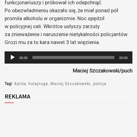
funkcjonariuszy i próbował ich odepchnąć.
Po obezwładnieniu okazało się, że miał ponad pół
promila alkoholu w organizmie. Noc spędził
w policyjnej celi. Wkrótce usłyszy zarzuty
za znieważenie i naruszenie nietykalności policjantów.
Grozi mu za to kara nawet 3 lat więzienia.
Odtwarzacz
00:00
00:00
plików
Maciej Szczakowski/puch
dźwiękowych
Tagi:
Bytów
hulajnoga
Maciej Szczakowski
policja
REKLAMA