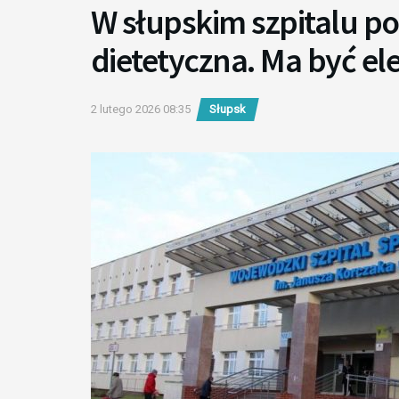
W słupskim szpitalu p
dietetyczna. Ma być el
2 lutego 2026 08:35
Słupsk