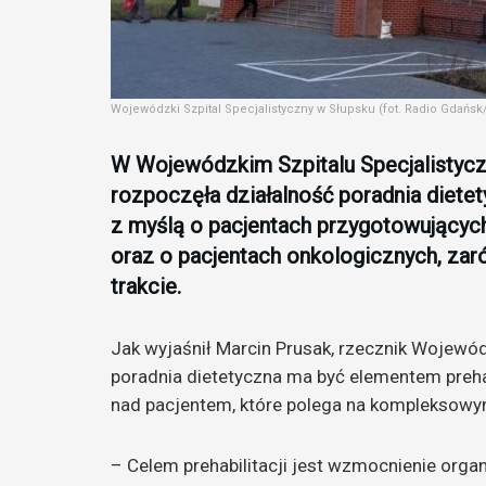
Wojewódzki Szpital Specjalistyczny w Słupsku (fot. Radio Gdań
W Wojewódzkim Szpitalu Specjalistyc
rozpoczęła działalność poradnia diete
z myślą o pacjentach przygotowujących
oraz o pacjentach onkologicznych, zaró
trakcie.
Jak wyjaśnił Marcin Prusak, rzecznik Wojewód
poradnia dietetyczna ma być elementem prehab
nad pacjentem, które polega na kompleksowy
– Celem prehabilitacji jest wzmocnienie org