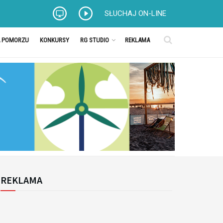
SŁUCHAJ ON-LINE
A POMORZU
KONKURSY
RG STUDIO
REKLAMA
REKLAMA