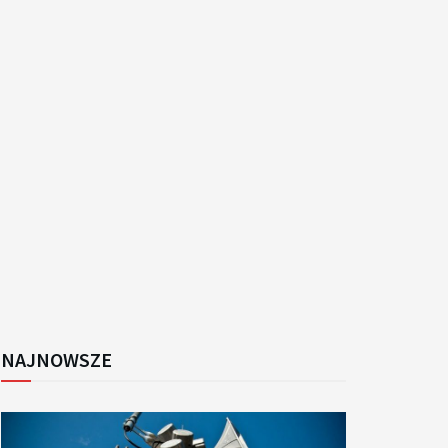
k
NAJNOWSZE