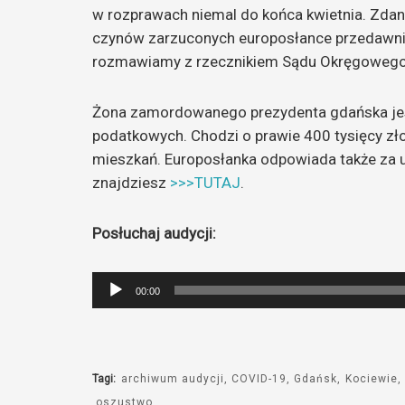
w rozprawach niemal do końca kwietnia. Zdan
czynów zarzuconych europosłance przedawnia 
rozmawiamy z rzecznikiem Sądu Okręgoweg
Żona zamordowanego prezydenta gdańska jes
podatkowych. Chodzi o prawie 400 tysięcy zło
mieszkań. Europosłanka odpowiada także za u
znajdziesz
>>>TUTAJ
.
Posłuchaj audycji:
Odtwarzacz
00:00
plików
dźwiękowych
Tagi:
archiwum audycji
COVID-19
Gdańsk
Kociewie
oszustwo