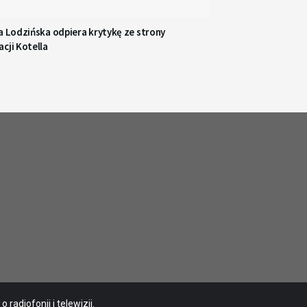
a Lodzińska odpiera krytykę ze strony
cji Kotella
radiofonii i telewizji.