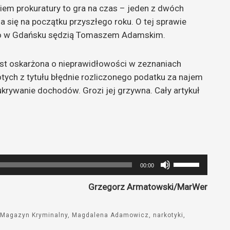
iem prokuratury to gra na czas – jeden z dwóch
się na początku przyszłego roku. O tej sprawie
o w Gdańsku sędzią Tomaszem Adamskim.
t oskarżona o nieprawidłowości w zeznaniach
tych z tytułu błędnie rozliczonego podatku za najem
krywanie dochodów. Grozi jej grzywna. Cały artykuł
Używaj
00:00
strzałek
Grzegorz Armatowski/MarWer
do
góry
oraz
Magazyn Kryminalny
Magdalena Adamowicz
narkotyki
do