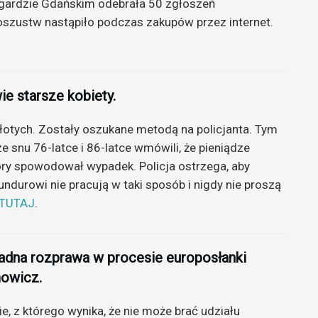
ogardzie Gdańskim odebrała 50 zgłoszeń
zustw nastąpiło podczas zakupów przez internet.
e starsze kobiety.
złotych. Zostały oszukane metodą na policjanta. Tym
 snu 76-latce i 86-latce wmówili, że pieniądze
tóry spowodował wypadek. Policja ostrzega, aby
durowi nie pracują w taki sposób i nigdy nie proszą
>TUTAJ
.
 żadna rozprawa w procesie europosłanki
mowicz.
, z którego wynika, że nie może brać udziału