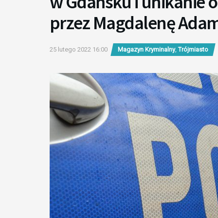
w Gdańsku i unikanie 
przez Magdalenę Ada
25 lutego 2022 16:00
Magazyn Kryminalny
,
Trójmiasto