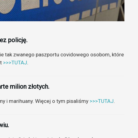
z policję.
cie tak zwanego paszportu covidowego osobom, które
at
>>>TUTAJ
.
rte milion złotych.
y i marihuany. Więcej o tym pisaliśmy
>>>TUTAJ
.
wiu.