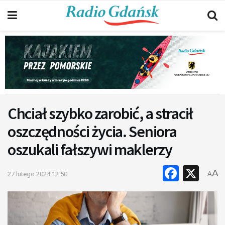
Chciał szybko zarobić, a stracił
oszczędności życia. Seniora
oszukali fałszywi maklerzy
Faceb
X
A
27 lutego 2024 12:50
A