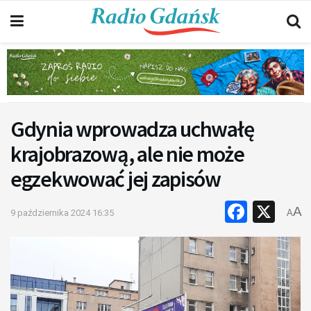
Gdynia wprowadza uchwałę
krajobrazową, ale nie może
egzekwować jej zapisów
Faceb
X
A
9 października 2024 16:35
A