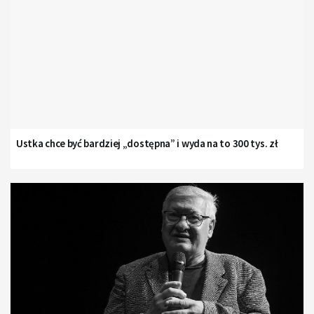
Ustka chce być bardziej „dostępna” i wyda na to 300 tys. zł