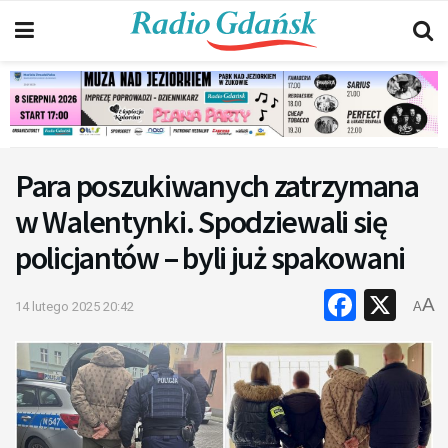
Para poszukiwanych zatrzymana
w Walentynki. Spodziewali się
policjantów – byli już spakowani
Faceb
X
A
14 lutego 2025 20:42
A