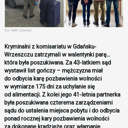
(fot. KMP Gdańsk)
Kryminalni z komisariatu w Gdańsku-
Wrzeszczu zatrzymali w walentynki parę…
która była poszukiwana. Za 43-latkiem sąd
wystawił list gończy – mężczyzna miał
do odbycia karę pozbawienia wolności
w wymiarze 175 dni za uchylanie się
od alimentacji. Z kolei jego 41-letnia partnerka
była poszukiwana czterema zarządzeniami
sądu do ustalenia miejsca pobytu i do odbycia
ponad rocznej kary pozbawienia wolności
za dokonane kradzieże oraz włamanie.