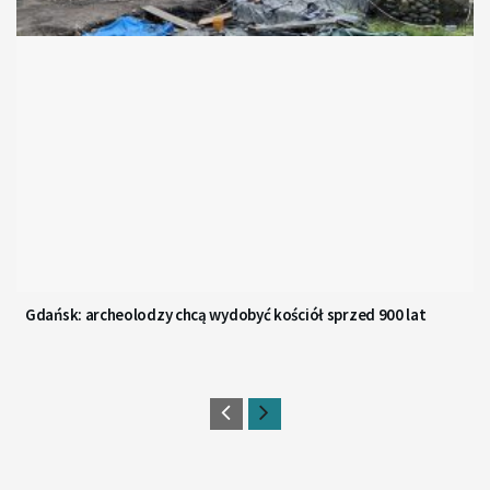
Gdańsk: archeolodzy chcą wydobyć kościół sprzed 900 lat