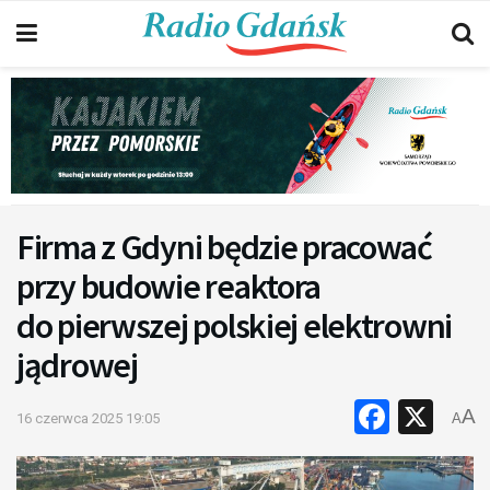
Firma z Gdyni będzie pracować
przy budowie reaktora
do pierwszej polskiej elektrowni
jądrowej
Faceb
X
A
16 czerwca 2025 19:05
A