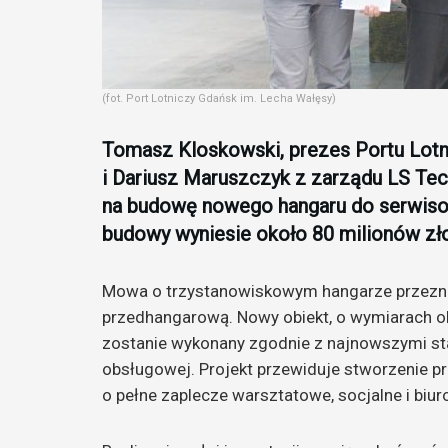
(fot. Port Lotniczy Gdańsk im. Lecha Wałęsy)
Tomasz Kloskowski, prezes Portu Lotn
i Dariusz Maruszczyk z zarządu LS Te
na budowę nowego hangaru do serwiso
budowy wyniesie około 80 milionów zło
Mowa o trzystanowiskowym hangarze przezna
przedhangarową. Nowy obiekt, o wymiarach o
zostanie wykonany zgodnie z najnowszymi sta
obsługowej. Projekt przewiduje stworzenie p
o pełne zaplecze warsztatowe, socjalne i biur