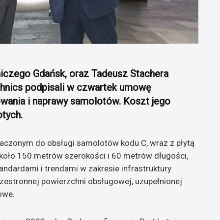
iczego Gdańsk, oraz Tadeusz Stachera
chnics podpisali w czwartek umowę
wania i naprawy samolotów. Koszt jego
tych.
czonym do obsługi samolotów kodu C, wraz z płytą
koło 150 metrów szerokości i 60 metrów długości,
ndardami i trendami w zakresie infrastruktury
rzestronnej powierzchni obsługowej, uzupełnionej
owe.