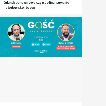
Gdańsk ponownie walczy o dofinansowanie
na lodowisko i basen