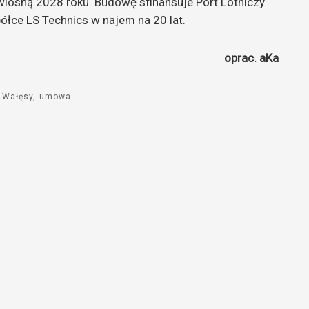
 wiosną 2028 roku. Budowę sfinansuje Port Lotniczy
ółce LS Technics w najem na 20 lat.
oprac. aKa
 Wałęsy
umowa