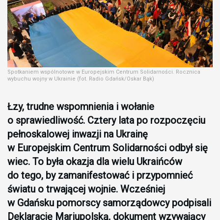
Spotkaniem wspólnotowe w Europejskim Centrum Solidarności. Rocznica
wybuchu wojny w Ukrainie (fot. Radio Gdańsk/Oskar Bąk)
Łzy, trudne wspomnienia i wołanie
o sprawiedliwość. Cztery lata po rozpoczęciu
pełnoskalowej inwazji na Ukrainę
w Europejskim Centrum Solidarności odbył się
wiec. To była okazja dla wielu Ukraińców
do tego, by zamanifestować i przypomnieć
światu o trwającej wojnie. Wcześniej
w Gdańsku pomorscy samorządowcy podpisali
Deklarację Mariupolską, dokument wzywający