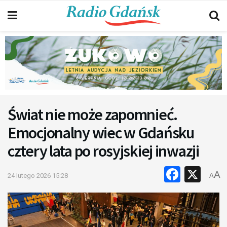
Świat nie może zapomnieć.
Emocjonalny wiec w Gdańsku
cztery lata po rosyjskiej inwazji
Faceb
X
A
24 lutego 2026 15:28
A