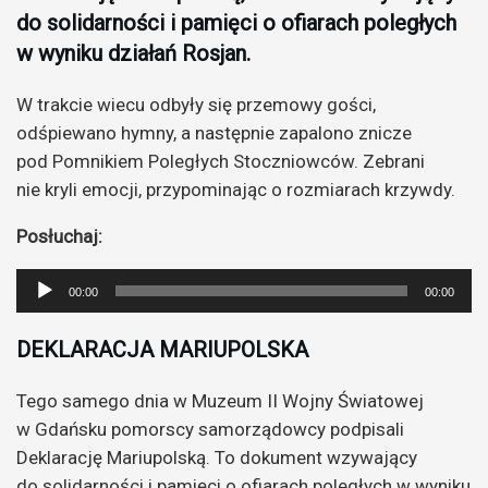
do solidarności i pamięci o ofiarach poległych
w wyniku działań Rosjan.
W trakcie wiecu odbyły się przemowy gości,
odśpiewano hymny, a następnie zapalono znicze
pod Pomnikiem Poległych Stoczniowców. Zebrani
nie kryli emocji, przypominając o rozmiarach krzywdy.
Posłuchaj:
Odtwarzacz
00:00
00:00
plików
dźwiękowych
DEKLARACJA MARIUPOLSKA
Tego samego dnia w Muzeum II Wojny Światowej
w Gdańsku pomorscy samorządowcy podpisali
Deklarację Mariupolską. To dokument wzywający
do solidarności i pamięci o ofiarach poległych w wyniku