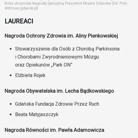
która otrzymała Nagrodę Specjalną Prezydent Miasta Gdańska (fot. Piotr
Wittman/gdansk.pl)
LAUREACI
Nagroda Ochrony Zdrowia im. Aliny Pienkowskiej
Stowarzyszenie dla Osób z Chorobą Parkinsona
i Chorobami Zwyrodnieniowymi Mózgu
oraz Opiekunów „Park ON”
Elżbieta Rojek
Nagroda Obywatelska im. Lecha Bądkowskiego
Gdańska Fundacja Zdrowie Przez Ruch
Beata Matyjaszczyk
Nagroda Równości im. Pawła Adamowicza