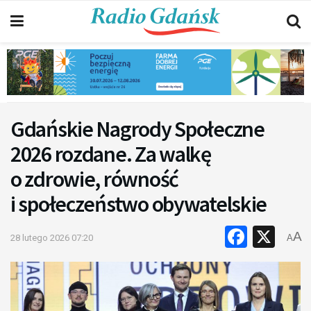
Gdańskie Nagrody Społeczne
2026 rozdane. Za walkę
o zdrowie, równość
i społeczeństwo obywatelskie
Faceb
X
A
28 lutego 2026 07:20
A