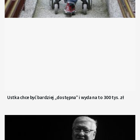
Ustka chce być bardziej „dostępna” i wyda na to 300 tys. zł