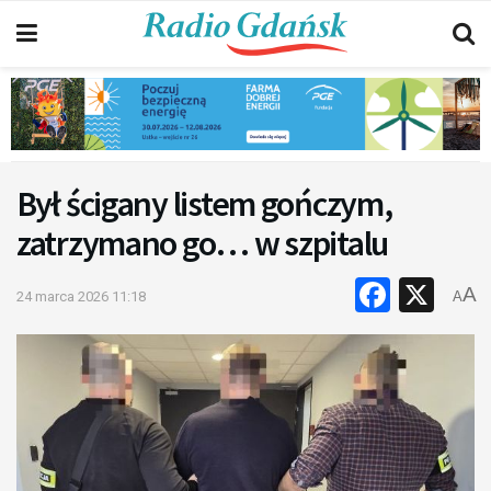
Był ścigany listem gończym,
zatrzymano go… w szpitalu
Faceb
X
A
24 marca 2026 11:18
A