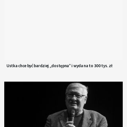
Ustka chce być bardziej „dostępna” i wyda na to 300 tys. zł