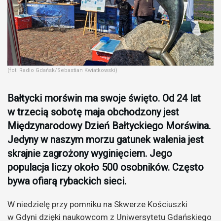
(fot. Radio Gdańsk/Sebastian Kwiatkowski)
Bałtycki morświn ma swoje święto. Od 24 lat
w trzecią sobotę maja obchodzony jest
Międzynarodowy Dzień Bałtyckiego Morświna.
Jedyny w naszym morzu gatunek walenia jest
skrajnie zagrożony wyginięciem. Jego
populacja liczy około 500 osobników. Często
bywa ofiarą rybackich sieci.
W niedzielę przy pomniku na Skwerze Kościuszki
w Gdyni dzięki naukowcom z Uniwersytetu Gdańskiego