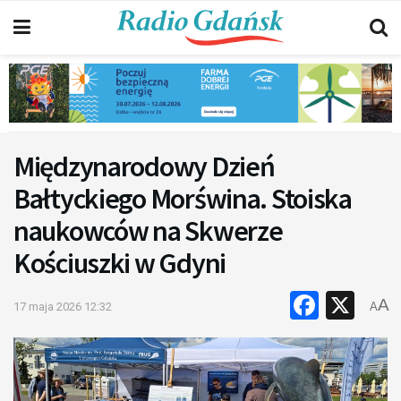
Międzynarodowy Dzień
Bałtyckiego Morświna. Stoiska
naukowców na Skwerze
Kościuszki w Gdyni
Faceb
X
A
17 maja 2026 12:32
A