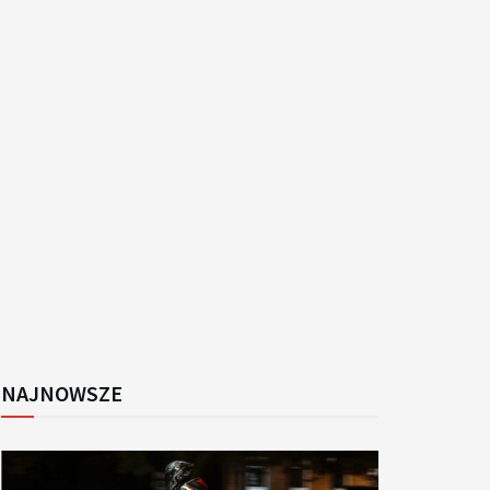
k
NAJNOWSZE