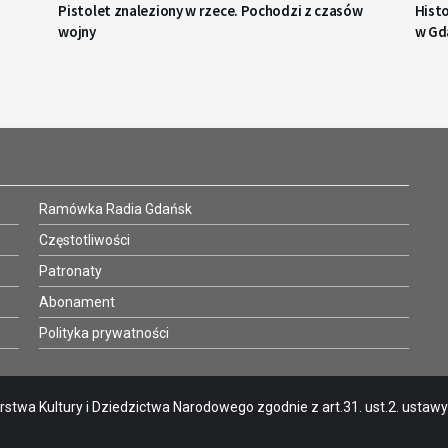
Pistolet znaleziony w rzece. Pochodzi z czasów
Hist
wojny
w Gd
Ramówka Radia Gdańsk
Częstotliwości
Patronaty
Abonament
Polityka prywatności
stwa Kultury i Dziedzictwa Narodowego zgodnie z art.31. ust.2. ustawy o 