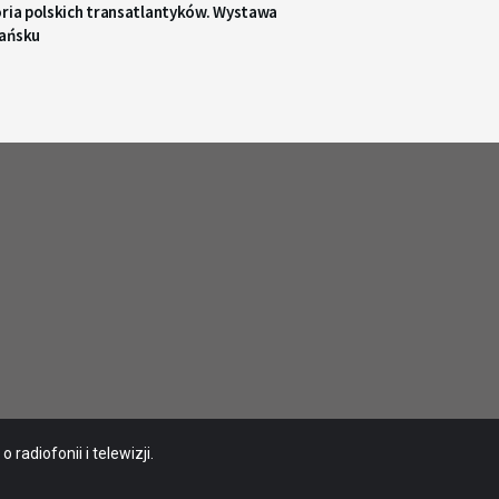
oria polskich transatlantyków. Wystawa
ańsku
radiofonii i telewizji.