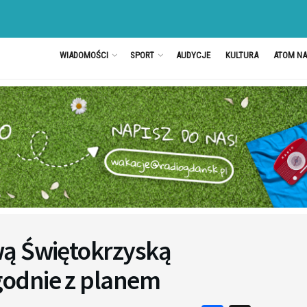
WIADOMOŚCI
SPORT
AUDYCJE
KULTURA
ATOM N
wą Świętokrzyską
odnie z planem