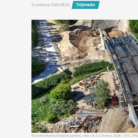
6 czerwca 2026 08:26
Trójmiasto
Budowa Nowej Świętokrzyskiej, stan na 3 czerwca 2026 r. (fot. DR