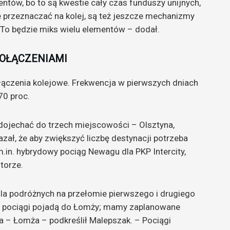
ntów, bo to są kwestie cały czas funduszy unijnych,
e przeznaczać na kolej, są też jeszcze mechanizmy
To będzie miks wielu elementów – dodał.
OŁĄCZENIAMI
ołączenia kolejowe. Frekwencja w pierwszych dniach
70 proc.
ojechać do trzech miejscowości – Olsztyna,
zał, że aby zwiększyć liczbę destynacji potrzeba
n. hybrydowy pociąg Newagu dla PKP Intercity,
torze.
dla podróżnych na przełomie pierwszego i drugiego
te pociągi pojadą do Łomży; mamy zaplanowane
a – Łomża – podkreślił Malepszak. – Pociągi