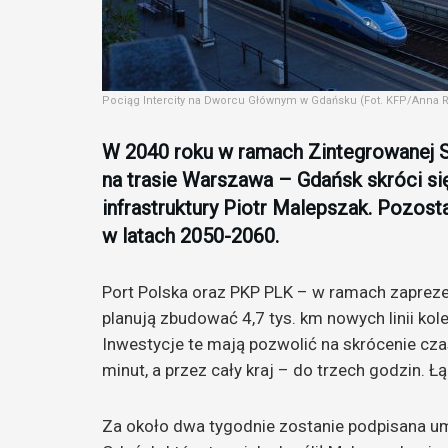
Pociąg Intercity na Dworcu Głównym w Gdańsku (Fot. KFP/Anna 
W 2040 roku w ramach Zintegrowanej S
na trasie Warszawa – Gdańsk skróci si
infrastruktury Piotr Malepszak. Pozos
w latach 2050-2060.
Port Polska oraz PKP PLK – w ramach zapreze
planują zbudować 4,7 tys. km nowych linii ko
Inwestycje te mają pozwolić na skrócenie c
minut, a przez cały kraj – do trzech godzin. Ł
Za około dwa tygodnie zostanie podpisana um