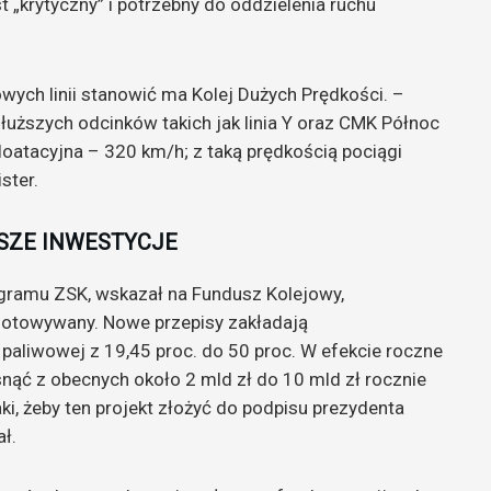
st „krytyczny” i potrzebny do oddzielenia ruchu
owych linii stanowić ma Kolej Dużych Prędkości. –
dłuższych odcinków takich jak linia Y oraz CMK Północ
loatacyjna – 320 km/h; z taką prędkością pociągi
ster.
SZE INWESTYCJE
ogramu ZSK, wskazał na Fundusz Kolejowy,
ygotowywany. Nowe przepisy zakładają
 paliwowej z 19,45 proc. do 50 proc. W efekcie roczne
nąć z obecnych około 2 mld zł do 10 mld zł rocznie
aki, żeby ten projekt złożyć do podpisu prezydenta
ł.