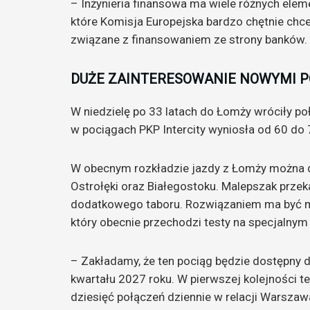
– Inżynieria finansowa ma wiele różnych eleme
które Komisja Europejska bardzo chętnie chc
związane z finansowaniem ze strony banków. 
DUŻE ZAINTERESOWANIE NOWYMI P
W niedzielę po 33 latach do Łomży wróciły p
w pociągach PKP Intercity wyniosła od 60 do 
W obecnym rozkładzie jazdy z Łomży można d
Ostrołęki oraz Białegostoku. Malepszak przeka
dodatkowego taboru. Rozwiązaniem ma być m.i
który obecnie przechodzi testy na specjalnym 
– Zakładamy, że ten pociąg będzie dostępny 
kwartału 2027 roku. W pierwszej kolejności 
dziesięć połączeń dziennie w relacji Warszaw