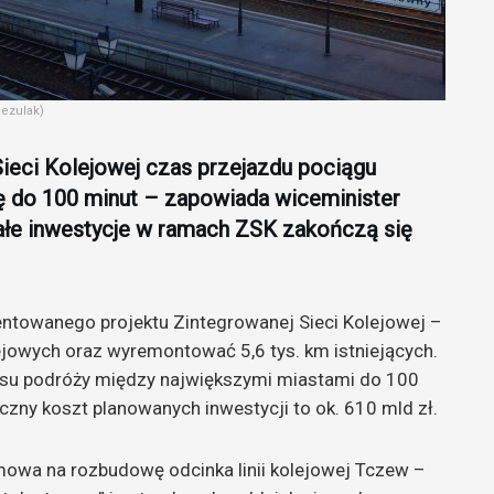
Rezulak)
ieci Kolejowej czas przejazdu pociągu
ę do 100 minut – zapowiada wiceminister
tałe inwestycje w ramach ZSK zakończą się
ntowanego projektu Zintegrowanej Sieci Kolejowej –
lejowych oraz wyremontować 5,6 tys. km istniejących.
zasu podróży między największymi miastami do 100
ączny koszt planowanych inwestycji to ok. 610 mld zł.
owa na rozbudowę odcinka linii kolejowej Tczew –