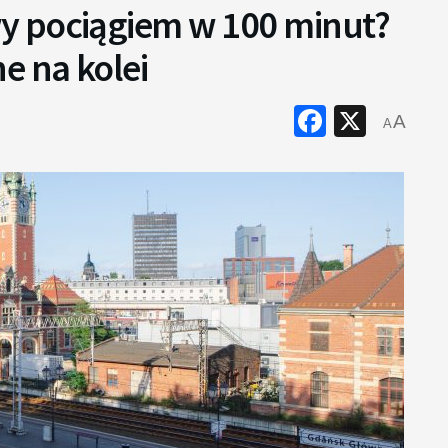
y pociągiem w 100 minut?
e na kolei
Faceboo
X
A
A