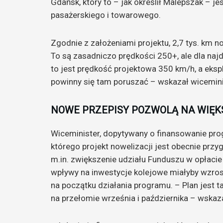
Gdańsk, który to – jak określił Malepszak – je
pasażerskiego i towarowego.
Zgodnie z założeniami projektu, 2,7 tys. km n
To są zasadniczo prędkości 250+, ale dla naj
to jest prędkość projektowa 350 km/h, a eksp
powinny się tam poruszać – wskazał wicemini
NOWE PRZEPISY POZWOLĄ NA WIĘK
Wiceminister, dopytywany o finansowanie pr
którego projekt nowelizacji jest obecnie prz
m.in. zwiększenie udziału Funduszu w opłacie
wpływy na inwestycje kolejowe miałyby wzros
na początku działania programu. – Plan jest t
na przełomie września i października – wskaza