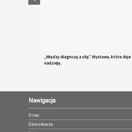
„Między diagnozą a siłą”. Wystawa, która daje
nadzieję.
Nawigacja
O nas
Dziennikarze