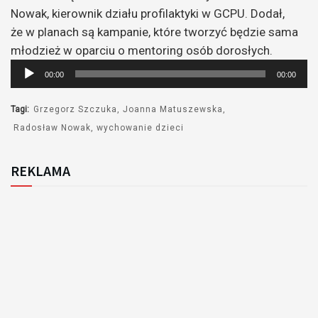
Nowak, kierownik działu profilaktyki w GCPU. Dodał,
że w planach są kampanie, które tworzyć będzie sama
młodzież w oparciu o mentoring osób dorosłych.
Odtwarzacz
00:00
00:00
plików
dźwiękowych
Tagi:
Grzegorz Szczuka
Joanna Matuszewska
Radosław Nowak
wychowanie dzieci
REKLAMA