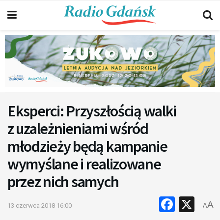
Eksperci: Przyszłością walki
z uzależnieniami wśród
młodzieży będą kampanie
wymyślane i realizowane
przez nich samych
Faceb
X
A
13 czerwca 2018 16:00
A