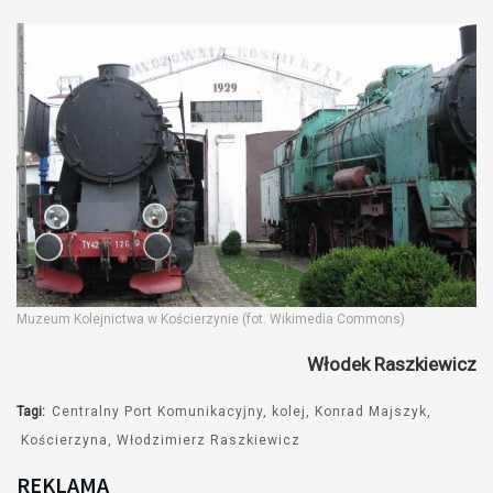
Muzeum Kolejnictwa w Kościerzynie (fot. Wikimedia Commons)
Włodek Raszkiewicz
Tagi:
Centralny Port Komunikacyjny
kolej
Konrad Majszyk
Kościerzyna
Włodzimierz Raszkiewicz
REKLAMA