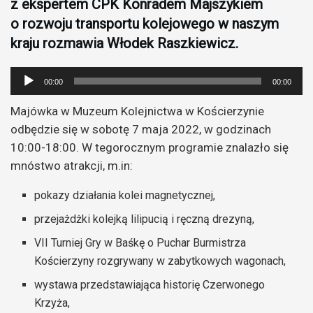
z ekspertem CPK Konradem Majszykiem
o rozwoju transportu kolejowego w naszym
kraju rozmawia Włodek Raszkiewicz.
Odtwarzacz
00:00
00:00
plików
Majówka w Muzeum Kolejnictwa w Kościerzynie
dźwiękowych
odbędzie się w sobotę 7 maja 2022, w godzinach
10:00-18:00. W tegorocznym programie znalazło się
mnóstwo atrakcji, m.in:
pokazy działania kolei magnetycznej,
przejażdżki kolejką lilipucią i ręczną drezyną,
VII Turniej Gry w Baśkę o Puchar Burmistrza
Kościerzyny rozgrywany w zabytkowych wagonach,
wystawa przedstawiająca historię Czerwonego
Krzyża,