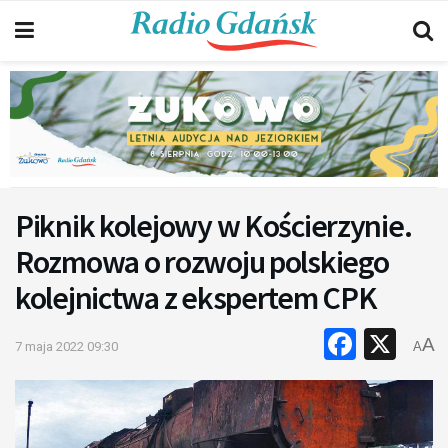
Piknik kolejowy w Kościerzynie.
Rozmowa o rozwoju polskiego
kolejnictwa z ekspertem CPK
Faceb
X
A
7 maja 2022 09:30
A