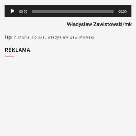
Odtwarzacz
00:00
00:00
plików
Władysław Zawistowski/mk
dźwiękowych
Tagi:
historia
Polska
Władysław Zawistowski
REKLAMA