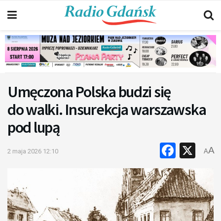
Umęczona Polska budzi się
do walki. Insurekcja warszawska
pod lupą
Faceb
X
A
2 maja 2026 12:10
A