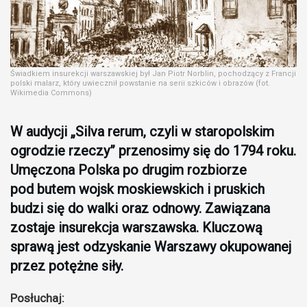
Świadkiem insurekcji warszawskiej był Jan Piotr Norblin, pochodzący z Francji
polski malarz, który uwiecznił powstanie na serii szkiców i obrazów (fot.
Wikimedia Commons)
W audycji „Silva rerum, czyli w staropolskim
ogrodzie rzeczy” przenosimy się do 1794 roku.
Umęczona Polska po drugim rozbiorze
pod butem wojsk moskiewskich i pruskich
budzi się do walki oraz odnowy. Zawiązana
zostaje insurekcja warszawska. Kluczową
sprawą jest odzyskanie Warszawy okupowanej
przez potężne siły.
Posłuchaj: