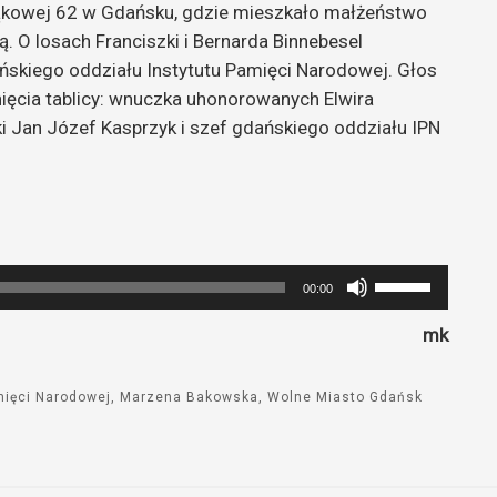
Łąkowej 62 w Gdańsku, gdzie mieszkało małżeństwo
. O losach Franciszki i Bernarda Binnebesel
ńskiego oddziału Instytutu Pamięci Narodowej. Głos
nięcia tablicy: wnuczka uhonorowanych Elwira
i Jan Józef Kasprzyk i szef gdańskiego oddziału IPN
Używaj
00:00
strzałek
mk
do
góry
oraz
mięci Narodowej
Marzena Bakowska
Wolne Miasto Gdańsk
do
dołu
aby