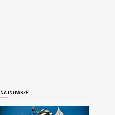
k
NAJNOWSZE