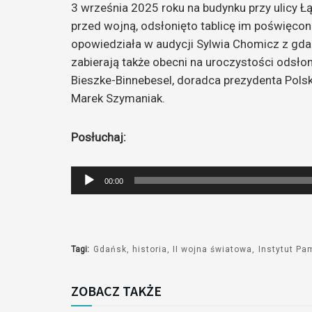
3 września 2025 roku na budynku przy ulicy 
przed wojną, odsłonięto tablicę im poświęconą
opowiedziała w audycji Sylwia Chomicz z gda
zabierają także obecni na uroczystości odsło
Bieszke-Binnebesel, doradca prezydenta Polsk
Marek Szymaniak.
Posłuchaj:
Odtwarzacz
00:00
plików
dźwiękowych
Tagi:
Gdańsk
historia
II wojna światowa
Instytut Pa
ZOBACZ TAKŻE