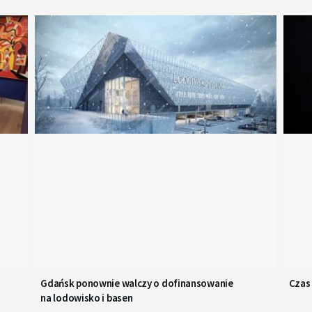
zwiększyć
lub
zmniejszyć
głośność.
Gdańsk ponownie walczy o dofinansowanie
Czas
na lodowisko i basen