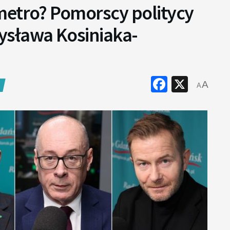
metro? Pomorscy politycy
ysława Kosiniaka-
Faceboo
X
A
A