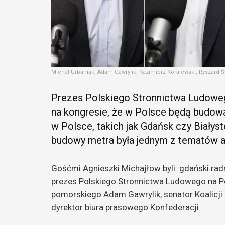
Michał Urbaniak, Adam Gawrylik, Kazimierz Koralewski, Ryszard Ś
Prezes Polskiego Stronnictwa Ludowe
na kongresie, że w Polsce będą budowa
w Polsce, takich jak Gdańsk czy Białyst
budowy metra była jednym z tematów au
Gośćmi Agnieszki Michajłow byli: gdański rad
prezes Polskiego Stronnictwa Ludowego na 
pomorskiego Adam Gawrylik, senator Koalicji 
dyrektor biura prasowego Konfederacji.