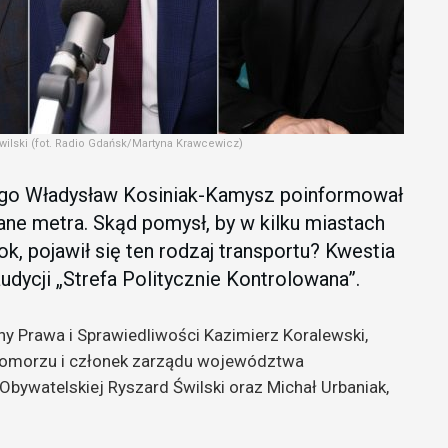
wilski (fot. Radio Gdańsk/Martyna Krawcewicz)
go Władysław Kosiniak-Kamysz poinformował
ne metra. Skąd pomysł, by w kilku miastach
ok, pojawił się ten rodzaj transportu? Kwestia
dycji „Strefa Politycznie Kontrolowana”.
ny Prawa i Sprawiedliwości Kazimierz Koralewski,
Pomorzu i członek zarządu województwa
Obywatelskiej Ryszard Świlski oraz Michał Urbaniak,