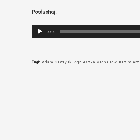
Posłuchaj:
Odtwarzacz
00:00
plików
dźwiękowych
Tagi:
Adam Gawrylik
Agnieszka Michajłow
Kazimierz