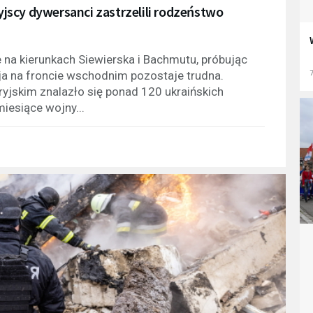
syjscy dywersanci zastrzelili rodzeństwo
e na kierunkach Siewierska i Bachmutu, próbując
7
cja na froncie wschodnim pozostaje trudna.
ryjskim znalazło się ponad 120 ukraińskich
iesiące wojny...