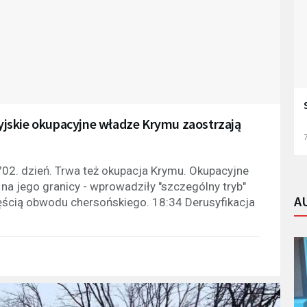
osyjskie okupacyjne władze Krymu zaostrzają
7
 702. dzień. Trwa też okupacja Krymu. Okupacyjne
na jego granicy - wprowadziły "szczególny tryb"
A
ścią obwodu chersońskiego. 18:34 Derusyfikacja