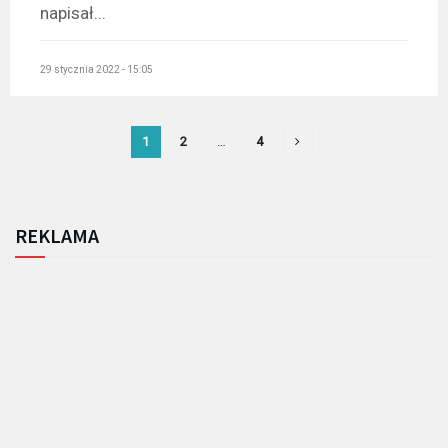
napisał...
29 stycznia 2022 - 15:05
1
2
…
4
REKLAMA