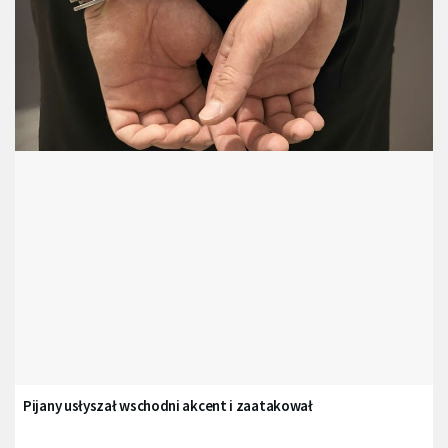
Pijany usłyszał wschodni akcent i zaatakował