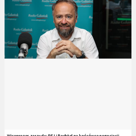
Wiceprezes zarządu: PEJ i Bechtel na końcówce negocjacji