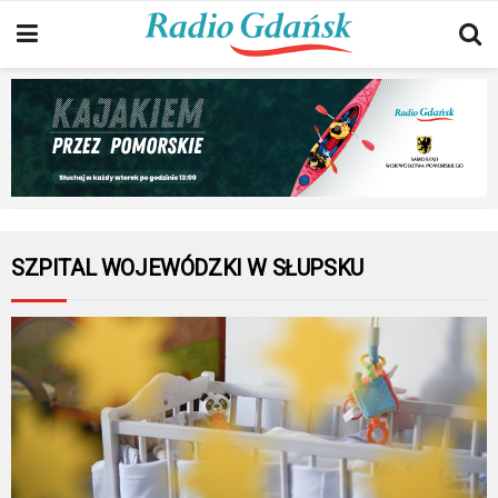
SZPITAL WOJEWÓDZKI W SŁUPSKU