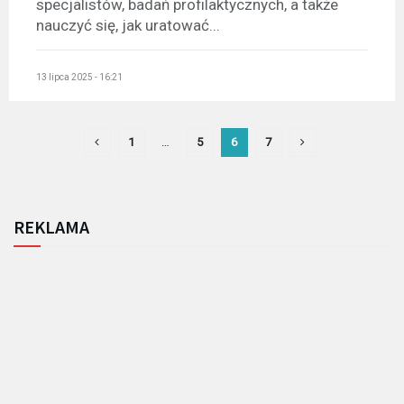
specjalistów, badań profilaktycznych, a także
nauczyć się, jak uratować...
13 lipca 2025 - 16:21
1
…
5
6
7
REKLAMA