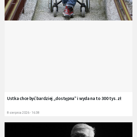
Ustka chce być bardziej „dostępna” i wyda na to 300 tys. zł
8 sierpnia 2026 - 16:38