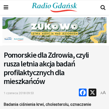
Pomorskie dla Zdrowia, czyli
rusza letnia akcja badań
profilaktycznych dla
mieszkańców
Faceb
X
A
1 czerwca 2018 09:53
A
Badania ciśnienia krwi, cholesterolu, oznaczenie