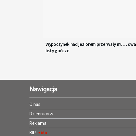
Wypoczynek nad jeziorem przerwały mu… dwa
listy gończe
Nawigacja
O nas
Dziennikarze
Reklama
BIP