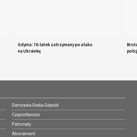
Gdynia: 76-latek zatrzymany po ataku
Bruta
na Ukrainkę
polic
Ramówka Radia Gdańsk
Częstotliwości
Patronaty
Abonament