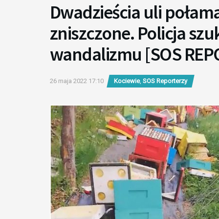
Dwadzieścia uli połama
zniszczone. Policja sz
wandalizmu [SOS REP
26 maja 2022 17:10
Kociewie
,
SOS Reporterzy