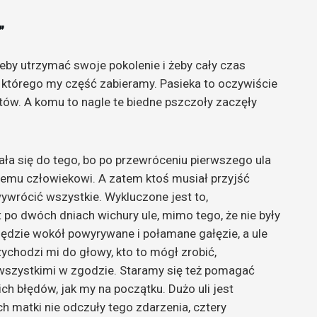
”
żeby utrzymać swoje pokolenie i żeby cały czas
 którego my część zabieramy. Pasieka to oczywiście
duktów. A komu to nagle te biedne pszczoły zaczęły
wała się do tego, bo po przewróceniu pierwszego ula
kiemu człowiekowi. A zatem ktoś musiał przyjść
wywrócić wszystkie. Wykluczone jest to,
 po dwóch dniach wichury ule, mimo tego, że nie były
zędzie wokół powyrywane i połamane gałęzie, a ule
zychodzi mi do głowy, kto to mógł zrobić,
szystkimi w zgodzie. Staramy się też pomagać
ch błędów, jak my na początku. Dużo uli jest
 matki nie odczuły tego zdarzenia, cztery