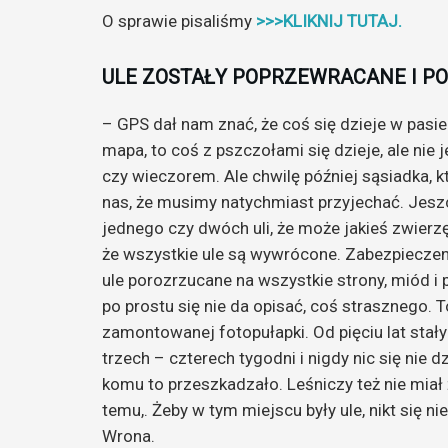
O sprawie pisaliśmy
>>>KLIKNIJ TUTAJ.
ULE ZOSTAŁY POPRZEWRACANE I P
– GPS dał nam znać, że coś się dzieje w pasie
mapa, to coś z pszczołami się dzieje, ale nie 
czy wieczorem. Ale chwilę później sąsiadka, k
nas, że musimy natychmiast przyjechać. Jesz
jednego czy dwóch uli, że może jakieś zwierzę
że wszystkie ule są wywrócone. Zabezpieczen
ule porozrzucane na wszystkie strony, miód i
po prostu się nie da opisać, coś strasznego. T
zamontowanej fotopułapki. Od pięciu lat stały
trzech – czterech tygodni i nigdy nic się nie d
komu to przeszkadzało. Leśniczy też nie miał
temu,. Żeby w tym miejscu były ule, nikt się 
Wrona.