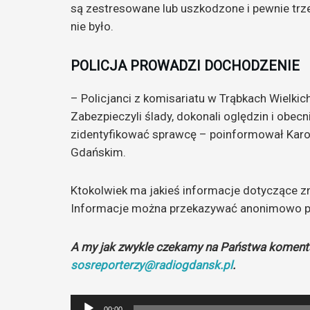
są zestresowane lub uszkodzone i pewnie trze
nie było.
POLICJA PROWADZI DOCHODZENIE
– Policjanci z komisariatu w Trąbkach Wielki
Zabezpieczyli ślady, dokonali oględzin i obecn
zidentyfikować sprawcę – poinformował Karo
Gdańskim.
Ktokolwiek ma jakieś informacje dotyczące zni
Informacje można przekazywać anonimowo po
A my jak zwykle czekamy na Państwa komenta
sosreporterzy@radiogdansk.pl
.
Odtwarzacz
00:00