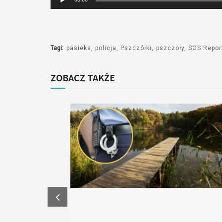
plików
dźwiękowych
Tagi:
pasieka
policja
Pszczółki
pszczoły
SOS Repor
ZOBACZ TAKŻE