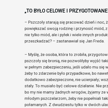
„TO BYŁO CELOWE I PRZYGOTOWANE
– Pszczoły starają się pracować dzień i noc, 
powiększać swoją rodzinę i przynosić miód, z
nie tylko miód, ale i pyłek i wiele innych pro
przeszkadzać? – zastanawiał się Jan Freda.
– Myślę, że osoba, która to zrobiła, przygoto
pszczoły się bronią, nie pozwoliłyby wyjść ta
w pełnym zabezpieczeniu, jeśli udało mu się 
żeby to zdarzenie było przypadkowe, bo nawet
dodatkowo zabezpieczone, nie ucierpiały; ws
stały. To musiało być celowe działanie. Nie pr
bo my nie mamy żadnych wrogów, żyjemy ze w
młodym pszczelarzom, żeby nie popełniali taki
połamanych. Z dwudziestu tylko w dwóch ulach