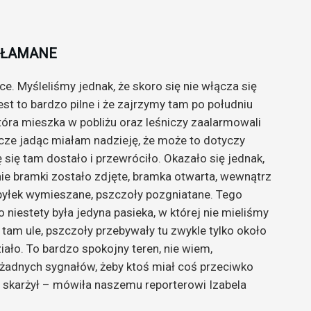
OŁAMANE
ce. Myśleliśmy jednak, że skoro się nie włącza się
jest to bardzo pilne i że zajrzymy tam po południu
tóra mieszka w pobliżu oraz leśniczy zaalarmowali
cze jadąc miałam nadzieję, że może to dotyczy
 się tam dostało i przewróciło. Okazało się jednak,
ie bramki zostało zdjęte, bramka otwarta, wewnątrz
 pyłek wymieszane, pszczoły pozgniatane. Tego
o niestety była jedyna pasieka, w której nie mieliśmy
 tam ule, pszczoły przebywały tu zwykle tylko około
ziało. To bardzo spokojny teren, nie wiem,
 żadnych sygnałów, żeby ktoś miał coś przeciwko
nie skarżył – mówiła naszemu reporterowi Izabela