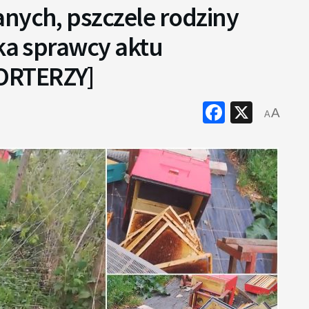
nych, pszczele rodziny
uka sprawcy aktu
ORTERZY]
Faceboo
X
A
A