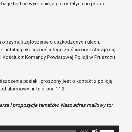
ba je będzie wymienić, a pozostałych po prostu
ch otrzymali zgłoszenie o uszkodzonych ulach.
ie ustalają okoliczności tego zajścia oraz starają się
l Kościuk z Komendy Powiatowej Policji w Pruszczu
szczenia pasieki, proszony jest o kontakt z policją.
d alarmowy nr telefonu 112.
rze i propozycje tematów. Nasz adres mailowy to:
Używaj
00:00