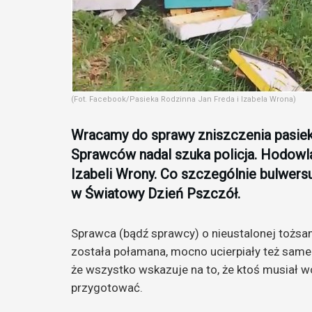
(Fot. Facebook/Pasieka Rodzinna Jan Freda i Izabela Wrona)
Wracamy do sprawy zniszczenia pasie
Sprawców nadal szuka policja. Hodowla
Izabeli Wrony. Co szczególnie bulwersu
w Światowy Dzień Pszczół.
Sprawca (bądź sprawcy) o nieustalonej tożsam
została połamana, mocno ucierpiały też same p
że wszystko wskazuje na to, że ktoś musiał w
przygotować.