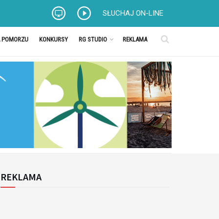
SŁUCHAJ ON-LINE
A POMORZU
KONKURSY
RG STUDIO
REKLAMA
REKLAMA