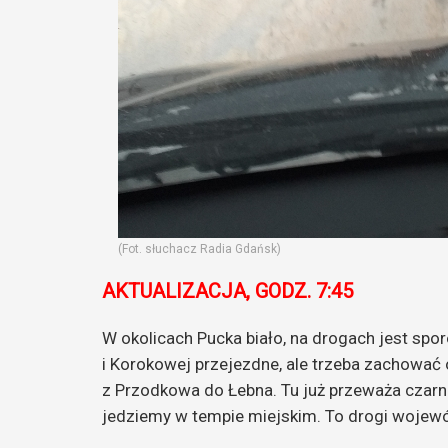
(Fot. słuchacz Radia Gdańsk)
AKTUALIZACJA, GODZ. 7:45
W okolicach Pucka biało, na drogach jest spor
i Korokowej przejezdne, ale trzeba zachować o
z Przodkowa do Łebna. Tu już przeważa czarn
jedziemy w tempie miejskim. To drogi wojewó