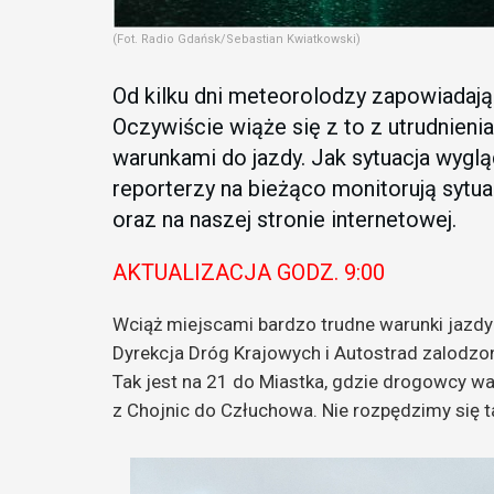
(Fot. Radio Gdańsk/Sebastian Kwiatkowski)
Od kilku dni meteorolodzy zapowiadają m
Oczywiście wiąże się z to z utrudnieni
warunkami do jazdy. Jak sytuacja wyglą
reporterzy na bieżąco monitorują sytua
oraz na naszej stronie internetowej.
AKTUALIZACJA GODZ. 9:00
Wciąż miejscami bardzo trudne warunki jazdy
Dyrekcja Dróg Krajowych i Autostrad zalodzo
Tak jest na 21 do Miastka, gdzie drogowcy w
z Chojnic do Człuchowa. Nie rozpędzimy się t