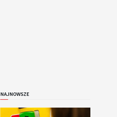
k
NAJNOWSZE