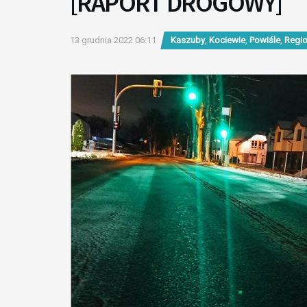
[RAPORT DROGOWY]
13 grudnia 2022 06:11
Kaszuby
,
Kociewie
,
Powiśle
,
Regi