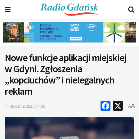
Nowe funkcje aplikacji miejskiej
w Gdyni. Zgłoszenia
„kopciuchów” i nielegalnych
reklam
Faceb
X
A
11 stycznia 2025 11:06
A