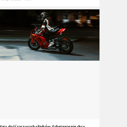
Mają dość ryczących silników. Gdynianie nie chcą