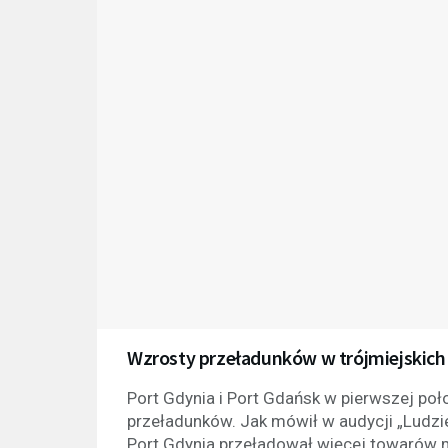
Wzrosty przeładunków w trójmiejskich
Port Gdynia i Port Gdańsk w pierwszej po
przeładunków. Jak mówił w audycji „Ludzie
Port Gdynia przeładował więcej towarów m