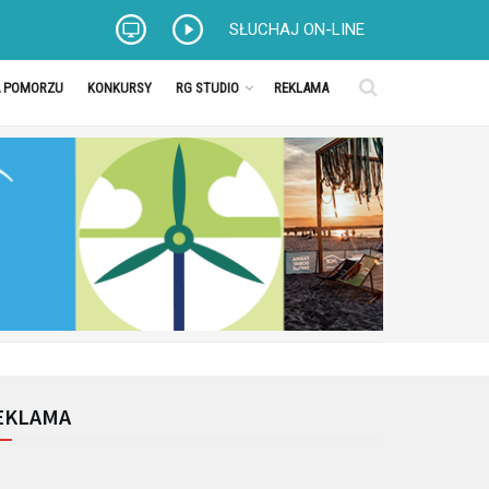
SŁUCHAJ ON-LINE
A POMORZU
KONKURSY
RG STUDIO
REKLAMA
EKLAMA