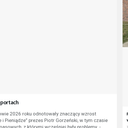
 portach
łowie 2026 roku odnotowały znaczący wzrost
 i Pieniądze” prezes Piotr Gorzeński, w tym czasie
asowych, z którymi wcześniej były problemy. -
7