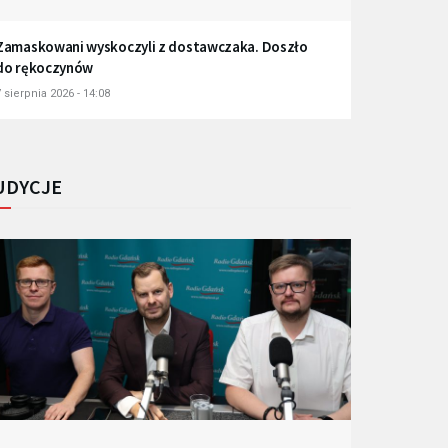
Zamaskowani wyskoczyli z dostawczaka. Doszło
do rękoczynów
 sierpnia 2026 - 14:08
UDYCJE