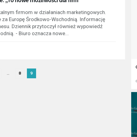
okalnym firmom w działaniach marketingowych.
e za Europę Środkowo-Wschodnią. Informację
esu. Dziennik przytoczył również wypowiedź
dnią. - Biuro oznacza nowe...
…
8
9
6