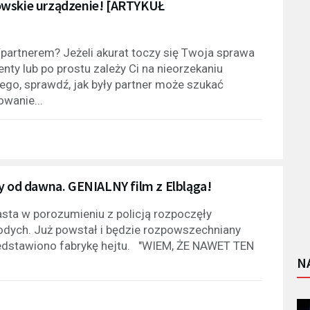
owskie urządzenie! [ARTYKUŁ
/partnerem? Jeżeli akurat toczy się Twoja sprawa
nty lub po prostu zależy Ci na nieorzekaniu
ego, sprawdź, jak były partner może szukać
wanie...
my od dawna. GENIALNY film z Elbląga!
asta w porozumieniu z policją rozpoczęły
dych. Już powstał i będzie rozpowszechniany
zedstawiono fabrykę hejtu. "WIEM, ŻE NAWET TEN
N