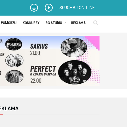
SŁUCHAJ ON-LINE
A POMORZU
KONKURSY
RG STUDIO
REKLAMA
EKLAMA