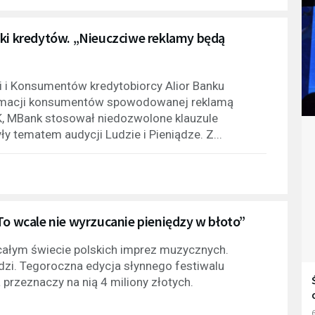
tki kredytów. „Nieuczciwe reklamy będą
i i Konsumentów kredytobiorcy Alior Banku
ormacji konsumentów spowodowanej reklamą
, MBank stosował niedozwolone klauzule
y tematem audycji Ludzie i Pieniądze. Z...
To wcale nie wyrzucanie pieniędzy w błoto”
 całym świecie polskich imprez muzycznych.
udzi. Tegoroczna edycja słynnego festiwalu
przeznaczy na nią 4 miliony złotych.
6