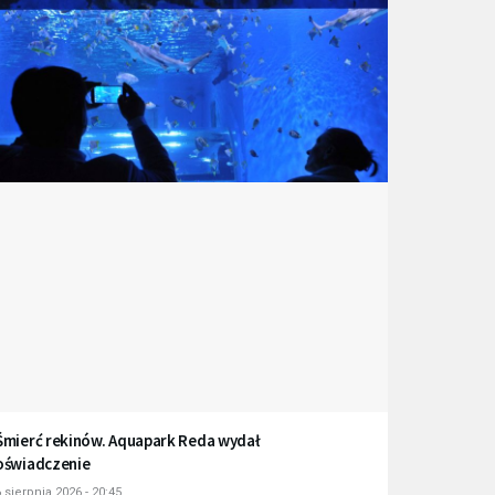
Śmierć rekinów. Aquapark Reda wydał
oświadczenie
 sierpnia 2026 - 20:45