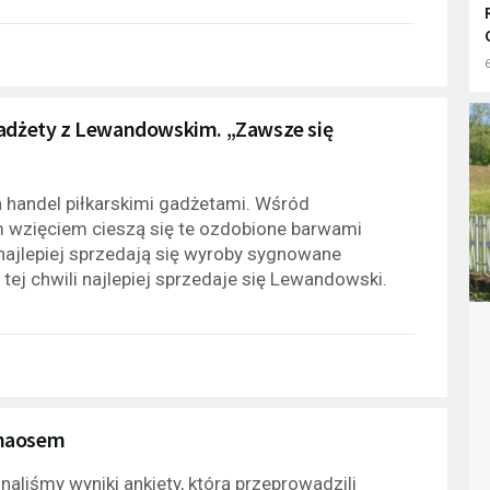
6
 gadżety z Lewandowskim. „Zawsze się
 handel piłkarskimi gadżetami. Wśród
wzięciem cieszą się te ozdobione barwami
 najlepiej sprzedają się wyroby sygnowane
ej chwili najlepiej sprzedaje się Lewandowski.
chaosem
liśmy wyniki ankiety, którą przeprowadzili