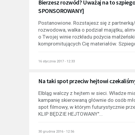
Bierzesz rozwód? Uważaj na to szpieg
SPONSOROWANY]
Postanowione. Rozstajesz się z partnerką
rozwodowa, walka o podział majątku, alime
o Twojej winie rozkładu pożycia małżeński
kompromitujących Cię materiałów. Szpiego
16 stycznia 2017 - 12:33
Na taki spot przeciw hejtowi czekaliś
Elbląg walczy z hejtem w sieci. Władze mi
kampanię skierowaną głównie do osób mło
spot filmowy, w którym futurystycznie pr
KLIP BĘDZIE HEJTOWANY"...
30 grudnia 2016 - 12:56