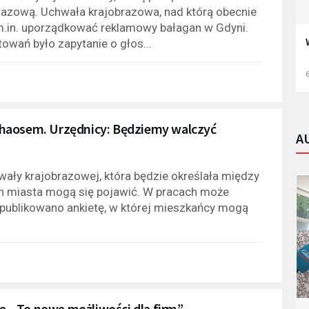
razową. Uchwała krajobrazowa, nad którą obecnie
 m.in. uporządkować reklamowy bałagan w Gdyni.
wań było zapytanie o głos...
6
chaosem. Urzędnicy: Będziemy walczyć
A
wały krajobrazowej, która będzie określała między
iach miasta mogą się pojawić. W pracach może
 opublikowano ankietę, w której mieszkańcy mogą
 „To nowe możliwości dla firm”