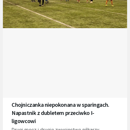
Chojniczanka niepokonana w sparingach.
Napastnik z dubletem przeciwko I-
ligowcowi
Drugi mecz i drugie zwycięstwo piłkarzy