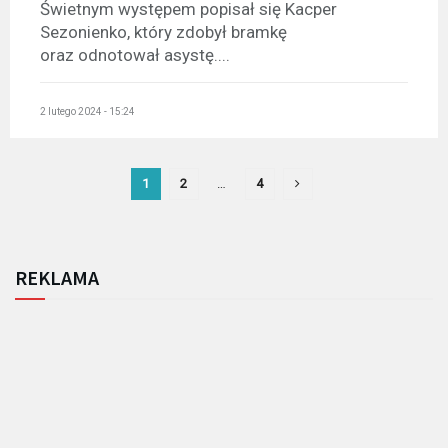
Świetnym występem popisał się Kacper
Sezonienko, który zdobył bramkę
oraz odnotował asystę....
2 lutego 2024 - 15:24
1
2
…
4
REKLAMA