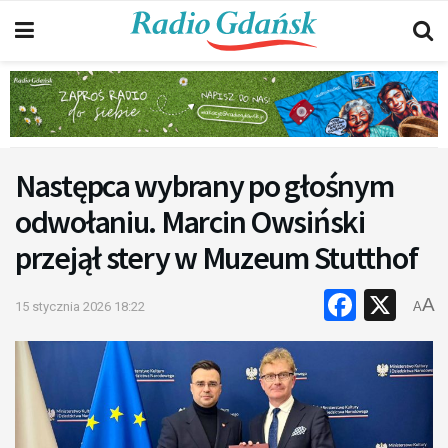
Następca wybrany po głośnym
odwołaniu. Marcin Owsiński
przejął stery w Muzeum Stutthof
Faceb
X
A
15 stycznia 2026 18:22
A